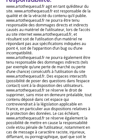
www.artothequesud.fr
agit en tant qu’éditeur du
site.
www.artothequesud.fr
est responsable de la
qualité et de la véracité du contenu qu’il publie.
www.artothequesud.fr
ne pourra être tenu
responsable des dommages directs et indirects
causés au matériel de l’utilisateur, lors de l’accès
au site internet
www.artothequesud.fr
, et
résultant soit de l’utilisation d’un matériel ne
répondant pas aux spécifications indiquées au
point 4, soit de l’apparition d’un bug ou d’une
incompatibilité.
www.artothequesud.fr
ne pourra également être
tenu responsable des dommages indirects (tels
par exemple qu’une perte de marché ou perte
d’une chance) consécutifs à l’utilisation du site
www.artothequesud.fr
. Des espaces interactifs
(possibilité de poser des questions dans l’espace
contact) sont à la disposition des utilisateurs.
www.artothequesud.fr
se réserve le droit de
supprimer, sans mise en demeure préalable, tout
contenu déposé dans cet espace qui
contreviendrait à la législation applicable en
France, en particulier aux dispositions relatives à
la protection des données. Le cas échéant,
www.artothequesud.fr
se réserve également la
possibilité de mettre en cause la responsabilité
civile et/ou pénale de l’utilisateur, notamment en
cas de message à caractère raciste, injurieux,
diffamant, ou pornograp
hique, quel que soit le