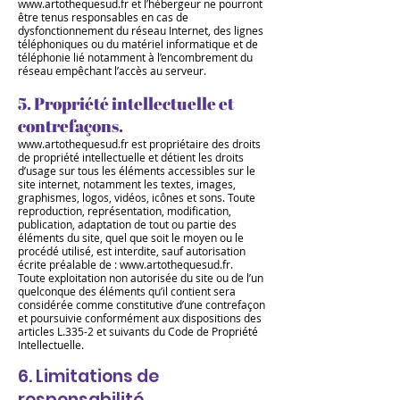
www.artothequesud.fr
et l’hébergeur ne pourront
être tenus responsables en cas de
dysfonctionnement du réseau Internet, des lignes
téléphoniques ou du matériel informatique et de
téléphonie lié notamment à l’encombrement du
réseau empêchant l’accès au serveur.
5. Propriété intellectuelle e
t
contrefaçons.
www.artothequesud.fr
est propriétaire des droits
de propriété intellectuelle et détient les droits
d’usage sur tous les éléments accessibles sur le
site internet, notamment les textes, images,
graphismes, logos, vidéos, icônes et sons. Toute
reproduction, représentation, modification,
publication, adaptation de tout ou partie des
éléments du site, quel que soit le moyen ou le
procédé utilisé, est interdite, sauf autorisation
écrite préalable de :
www.artothequesud.fr
.
Toute exploitation non autorisée du site ou de l’un
quelconque des éléments qu’il contient sera
considérée comme constitutive d’une contrefaçon
et poursuivie conformément aux dispositions des
articles L.335-2 et suivants du Code de Propriété
Intellectuelle.
6. Limitations de
responsabilité.