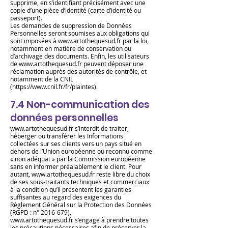
supprime, en s’identifiant précisément avec une
copie d’une pièce d’identité (carte d’identité ou
passeport).
Les demandes de suppression de Données
Personnelles seront soumises aux obligations qui
sont imposées à
www.artothequesud.fr
par la loi,
notamment en matière de conservation ou
d’archivage des documents. Enfin, les utilisateurs
de
www.artothequesud.fr
peuvent déposer une
réclamation auprès des autorités de contrôle, et
notamment de la CNIL
(
https://www.cnil.fr/fr/plaintes).
7.4 Non-communication des
données personnelles
www.artothequesud.fr
s’interdit de traiter,
héberger ou transférer les Informations
collectées sur ses clients vers un pays situé en
dehors de l’Union européenne ou reconnu comme
« non adéquat » par la Commission européenne
sans en informer préalablement le client. Pour
autant,
www.artothequesud.fr
reste libre du choix
de ses sous-traitants techniques et commerciaux
à la condition qu’il présentent les garanties
suffisantes au regard des exigences du
Règlement Général sur la Protection des Données
(RGPD : n° 2016-679).
www.artothequesud.fr
s’engage à prendre toutes
les précautions nécessaires afin de préserver la