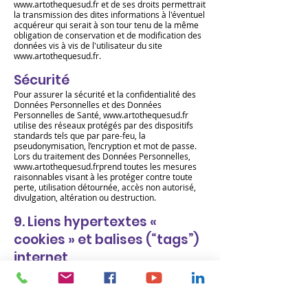
www.artothequesud.fr
et de ses droits permettrait
la transmission des dites informations à l'éventuel
acquéreur qui serait à son tour tenu de la même
obligation de conservation et de modification des
données vis à vis de l'utilisateur du site
www.artothequesud.fr
.
Sécurité
Pour assurer la sécurité et la confidentialité des
Données Personnelles et des Données
Personnelles de Santé,
www.artothequesud.fr
utilise des réseaux protégés par des dispositifs
standards tels que par pare-feu, la
pseudonymisation, l’encryption et mot de passe.
Lors du traitement des Données Personnelles,
www.artothequesud.fr
prend toutes les mesures
raisonnables visant à les protéger contre toute
perte, utilisation détournée, accès non autorisé,
divulgation, altération ou destruction.
9.
Liens hypertextes «
cookies » et balises (“tags”)
internet
Le site
www.artothequesud.fr
contient un certain
nombre de liens hypertextes vers d’autres sites,
mis en place avec l’autorisation de
www.artothequesud.fr
. Cependant,