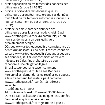
utilisateurs (article 18 RGPD)
droit d’opposition au traitement des données des
utilisateurs (article 21 RGPD)
droit à la portabilité des données que les
utilisateurs auront fournies, lorsque ces données
font l’objet de traitements automatisés fondés sur
leur consentement ou sur un contrat (article 20
RGPD)
droit de définir le sort des données des
utilisateurs après leur mort et de choisir à qui
www.artothequesud.fr
devra communiquer (ou
non) ses données à un tiers qu’ils aura
préalablement désigné
Dès que
www.artothequesud.fr
a connaissance du
décès d’un utilisateur et à défaut d’instructions de
sa part,
www.artothequesud.fr
s’engage à détruire
ses données, sauf si leur conservation s’avère
nécessaire à des fins probatoires ou pour
répondre à une obligation légale.
Si l’utilisateur souhaite savoir comment
www.artothequesud.fr
utilise ses Données
Personnelles, demander à les rectifier ou s’oppose
à leur traitement, l’utilisateur peut contacter
www.artothequesud.fr
par écrit à l’adresse
suivante :
Artothèque Sud – DPO
14 Bis Avenue Franklin Roosevelt 30000 Nîmes.
Dans ce cas, l’utilisateur doit indiquer les Données
Personnelles qu’il souhaiterait que
www.artothequesud.fr
corrige, mette à jour ou