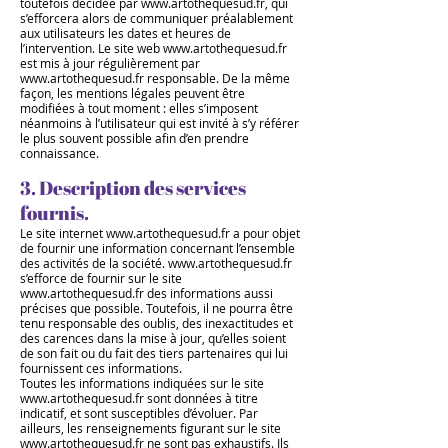
toutefois décidée par
www.artothequesud.fr
, qui
s’efforcera alors de communiquer préalablement
aux utilisateurs les dates et heures de
l’intervention. Le site web
www.artothequesud.fr
est mis à jour régulièrement par
www.artothequesud.fr
responsable. De la même
façon, les mentions légales peuvent être
modifiées à tout moment : elles s’imposent
néanmoins à l’utilisateur qui est invité à s’y référer
le plus souvent possible afin d’en prendre
connaissance.
3. Description des services
fournis.
Le site internet
www.artothequesud.fr
a pour objet
de fournir une information concernant l’ensemble
des activités de la société.
www.artothequesud.fr
s’efforce de fournir sur le site
www.artothequesud.fr
des informations aussi
précises que possible. Toutefois, il ne pourra être
tenu responsable des oublis, des inexactitudes et
des carences dans la mise à jour, qu’elles soient
de son fait ou du fait des tiers partenaires qui lui
fournissent ces informations.
Toutes les informations indiquées sur le site
www.artothequesud.fr
sont données à titre
indicatif, et sont susceptibles d’évoluer. Par
ailleurs, les renseignements figurant sur le site
www.artothequesud.fr
ne sont pas exhaustifs. Ils