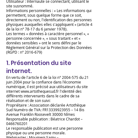
Utilisateur : Internaute se connectant, utilisant le
site susnommé.
Informations personnelles : « Les informations qui
permettent, sous quelque forme que ce soit,
directement ou non, l'identification des personnes
physiques auxquelles elles s'appliquent » (article 4
de la loi n° 78-17 du 6 janvier 1978).
Les termes « données à caractère personnel », «
personne concernée », « sous traitant » et «
données sensibles » ont le sens défini par le
Règlement Général sur la Protection des Données
(RGPD : n°
2016-679)
1. Présentation du site
internet.
En vertu de l'article 6 de la loi n°
2004-575
du 21
juin 2004 pour la confiance dans l'économie
numérique, il est précisé aux utilisateurs du site
internet
www.artothequesud.fr
l'identité des
différents intervenants dans le cadre de sa
réalisation et de son suivi:
Propriétaire : Association déclarée Artothèque
Sud Numéro de TVA: FR13339923955 – 14 Bis
Avenue Franklin Roosevelt 30000 Nîmes
Responsable publication : Béatrice Chardot –
0466760201
Le responsable publication est une personne
physique ou une personne morale.
Webmaster : Moumeni Samy –