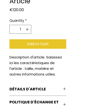
Article
Price
€120.00
Quantity
*
Add to Cart
Description d'article. Saisissez 
ici les caractéristiques de 
l'article : taille, matière et 
autres informations utiles.
DÉTAILS D'ARTICLE
Détails d'article. Saisissez ici les
POLITIQUE D'ÉCHANGE ET
caractéristiques de l'article : taille,